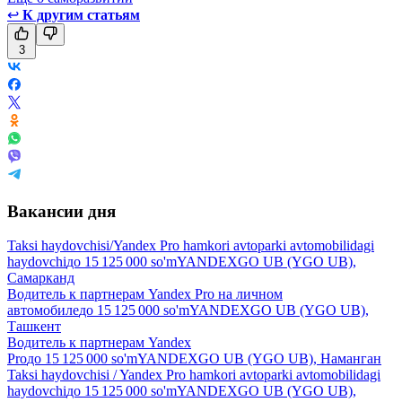
↩
К другим статьям
3
Вакансии дня
Taksi haydovchisi/Yandex Pro hamkori avtoparki avtomobilidagi
haydovchi
до
15 125 000
so'm
YANDEXGO UB (YGO UB),
Самарканд
Водитель к партнерам Yandex Pro на личном
автомобиле
до
15 125 000
so'm
YANDEXGO UB (YGO UB),
Ташкент
Водитель к партнерам Yandex
Pro
до
15 125 000
so'm
YANDEXGO UB (YGO UB), Наманган
Taksi haydovchisi / Yandex Pro hamkori avtoparki avtomobilidagi
haydovchi
до
15 125 000
so'm
YANDEXGO UB (YGO UB),