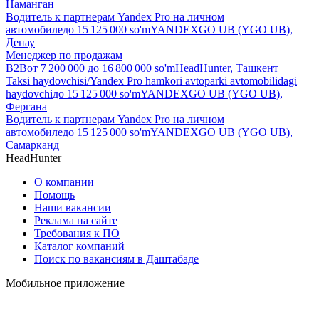
Наманган
Водитель к партнерам Yandex Pro на личном
автомобиле
до
15 125 000
so'm
YANDEXGO UB (YGO UB),
Денау
Менеджер по продажам
B2B
от
7 200 000
до
16 800 000
so'm
HeadHunter, Ташкент
Taksi haydovchisi/Yandex Pro hamkori avtoparki avtomobilidagi
haydovchi
до
15 125 000
so'm
YANDEXGO UB (YGO UB),
Фергана
Водитель к партнерам Yandex Pro на личном
автомобиле
до
15 125 000
so'm
YANDEXGO UB (YGO UB),
Самарканд
HeadHunter
О компании
Помощь
Наши вакансии
Реклама на сайте
Требования к ПО
Каталог компаний
Поиск по вакансиям в Даштабаде
Мобильное приложение