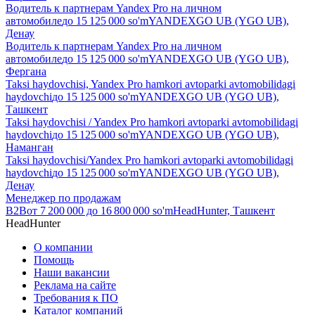
Водитель к партнерам Yandex Pro на личном
автомобиле
до
15 125 000
so'm
YANDEXGO UB (YGO UB),
Денау
Водитель к партнерам Yandex Pro на личном
автомобиле
до
15 125 000
so'm
YANDEXGO UB (YGO UB),
Фергана
Taksi haydovchisi, Yandex Pro hamkori avtoparki avtomobilidagi
haydovchi
до
15 125 000
so'm
YANDEXGO UB (YGO UB),
Ташкент
Taksi haydovchisi / Yandex Pro hamkori avtoparki avtomobilidagi
haydovchi
до
15 125 000
so'm
YANDEXGO UB (YGO UB),
Наманган
Taksi haydovchisi/Yandex Pro hamkori avtoparki avtomobilidagi
haydovchi
до
15 125 000
so'm
YANDEXGO UB (YGO UB),
Денау
Менеджер по продажам
B2B
от
7 200 000
до
16 800 000
so'm
HeadHunter, Ташкент
HeadHunter
О компании
Помощь
Наши вакансии
Реклама на сайте
Требования к ПО
Каталог компаний