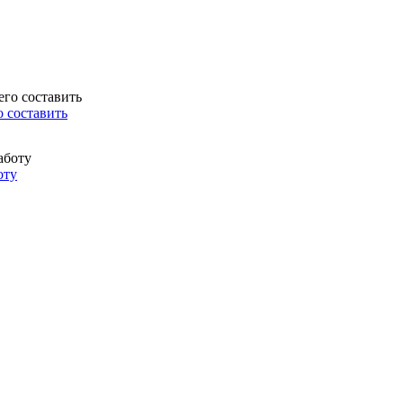
о составить
оту