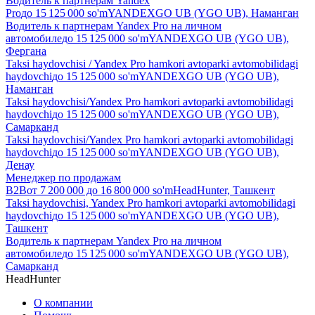
Водитель к партнерам Yandex
Pro
до
15 125 000
so'm
YANDEXGO UB (YGO UB), Наманган
Водитель к партнерам Yandex Pro на личном
автомобиле
до
15 125 000
so'm
YANDEXGO UB (YGO UB),
Фергана
Taksi haydovchisi / Yandex Pro hamkori avtoparki avtomobilidagi
haydovchi
до
15 125 000
so'm
YANDEXGO UB (YGO UB),
Наманган
Taksi haydovchisi/Yandex Pro hamkori avtoparki avtomobilidagi
haydovchi
до
15 125 000
so'm
YANDEXGO UB (YGO UB),
Самарканд
Taksi haydovchisi/Yandex Pro hamkori avtoparki avtomobilidagi
haydovchi
до
15 125 000
so'm
YANDEXGO UB (YGO UB),
Денау
Менеджер по продажам
B2B
от
7 200 000
до
16 800 000
so'm
HeadHunter, Ташкент
Taksi haydovchisi, Yandex Pro hamkori avtoparki avtomobilidagi
haydovchi
до
15 125 000
so'm
YANDEXGO UB (YGO UB),
Ташкент
Водитель к партнерам Yandex Pro на личном
автомобиле
до
15 125 000
so'm
YANDEXGO UB (YGO UB),
Самарканд
HeadHunter
О компании