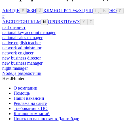
А
Б
В
Г
Д
Е
Ж
З
И
К
Л
М
Н
О
П
Р
С
Т
У
Ф
Х
Ц
Ч
Ш
Э
Ю
Ё
Й
Щ
Ы
Я
#
A
B
C
D
E
F
G
H
I
J
K
L
M
O
P
Q
R
S
T
U
V
W
X
N
Y
Z
nail-стилист
national key account manager
national sales manager
native english teacher
network administrator
network engineer
new business director
new business manager
night manager
Node.js-разработчик
HeadHunter
О компании
Помощь
Наши вакансии
Реклама на сайте
Требования к ПО
Каталог компаний
Поиск по вакансиям в Даштабаде