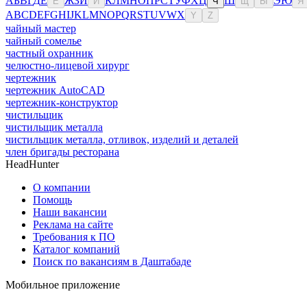
А
Б
В
Г
Д
Е
Ж
З
И
К
Л
М
Н
О
П
Р
С
Т
У
Ф
Х
Ц
Ш
Э
Ю
Ё
Й
Ч
Щ
Ы
Я
A
B
C
D
E
F
G
H
I
J
K
L
M
N
O
P
Q
R
S
T
U
V
W
X
Y
Z
чайный мастер
чайный сомелье
частный охранник
челюстно-лицевой хирург
чертежник
чертежник AutoCAD
чертежник-конструктор
чистильщик
чистильщик металла
чистильщик металла, отливок, изделий и деталей
член бригады ресторана
HeadHunter
О компании
Помощь
Наши вакансии
Реклама на сайте
Требования к ПО
Каталог компаний
Поиск по вакансиям в Даштабаде
Мобильное приложение