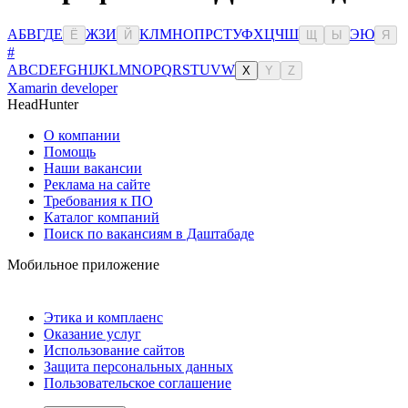
А
Б
В
Г
Д
Е
Ж
З
И
К
Л
М
Н
О
П
Р
С
Т
У
Ф
Х
Ц
Ч
Ш
Э
Ю
Ё
Й
Щ
Ы
Я
#
A
B
C
D
E
F
G
H
I
J
K
L
M
N
O
P
Q
R
S
T
U
V
W
X
Y
Z
Xamarin developer
HeadHunter
О компании
Помощь
Наши вакансии
Реклама на сайте
Требования к ПО
Каталог компаний
Поиск по вакансиям в Даштабаде
Мобильное приложение
Этика и комплаенс
Оказание услуг
Использование сайтов
Защита персональных данных
Пользовательское соглашение