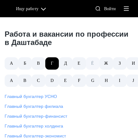
Ищу работу
Войти
Работа и вакансии по профессии
в Даштабаде
А
Б
В
Г
Д
Е
Ё
Ж
З
И
A
B
C
D
E
F
G
H
I
J
главный бухгалтер УСНО
главный бухгалтер филиала
главный бухгалтер-финансист
главный бухгалтер холдинга
главный бухгалтер-экономист