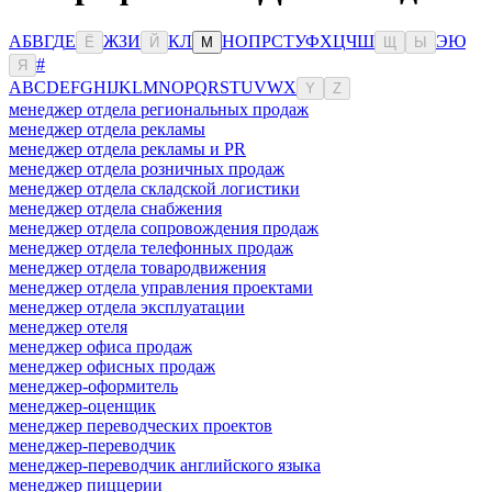
А
Б
В
Г
Д
Е
Ж
З
И
К
Л
Н
О
П
Р
С
Т
У
Ф
Х
Ц
Ч
Ш
Э
Ю
Ё
Й
М
Щ
Ы
#
Я
A
B
C
D
E
F
G
H
I
J
K
L
M
N
O
P
Q
R
S
T
U
V
W
X
Y
Z
менеджер отдела региональных продаж
менеджер отдела рекламы
менеджер отдела рекламы и PR
менеджер отдела розничных продаж
менеджер отдела складской логистики
менеджер отдела снабжения
менеджер отдела сопровождения продаж
менеджер отдела телефонных продаж
менеджер отдела товародвижения
менеджер отдела управления проектами
менеджер отдела эксплуатации
менеджер отеля
менеджер офиса продаж
менеджер офисных продаж
менеджер-оформитель
менеджер-оценщик
менеджер переводческих проектов
менеджер-переводчик
менеджер-переводчик английского языка
менеджер пиццерии