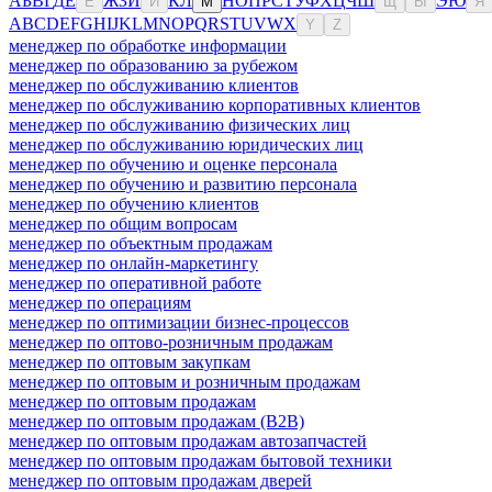
А
Б
В
Г
Д
Е
Ж
З
И
К
Л
Н
О
П
Р
С
Т
У
Ф
Х
Ц
Ч
Ш
Э
Ю
Ё
Й
М
Щ
Ы
Я
A
B
C
D
E
F
G
H
I
J
K
L
M
N
O
P
Q
R
S
T
U
V
W
X
Y
Z
менеджер по обработке информации
менеджер по образованию за рубежом
менеджер по обслуживанию клиентов
менеджер по обслуживанию корпоративных клиентов
менеджер по обслуживанию физических лиц
менеджер по обслуживанию юридических лиц
менеджер по обучению и оценке персонала
менеджер по обучению и развитию персонала
менеджер по обучению клиентов
менеджер по общим вопросам
менеджер по объектным продажам
менеджер по онлайн-маркетингу
менеджер по оперативной работе
менеджер по операциям
менеджер по оптимизации бизнес-процессов
менеджер по оптово-розничным продажам
менеджер по оптовым закупкам
менеджер по оптовым и розничным продажам
менеджер по оптовым продажам
менеджер по оптовым продажам (B2B)
менеджер по оптовым продажам автозапчастей
менеджер по оптовым продажам бытовой техники
менеджер по оптовым продажам дверей