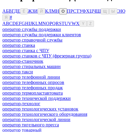
А
Б
В
Г
Д
Е
Ж
З
И
К
Л
М
Н
П
Р
С
Т
У
Ф
Х
Ц
Ч
Ш
Э
Ю
Ё
Й
О
Щ
Ы
#
Я
A
B
C
D
E
F
G
H
I
J
K
L
M
N
O
P
Q
R
S
T
U
V
W
X
Y
Z
оператор службы поддержки
оператор службы поддержки клиентов
оператор справочной службы
оператор станка
оператор станка с ЧПУ
оператор станков с ЧПУ (фрезерная группа)
оператор-станочник
оператор стиральных машин
оператор такси
оператор телефонной линии
оператор телефонных опросов
оператор телефонных продаж
оператор термопластавтомата
оператор технической поддержки
оператор-технолог
оператор технологических установок
оператор технологического оборудования
оператор технологической линии
оператор тигельного пресса
оператор товарный