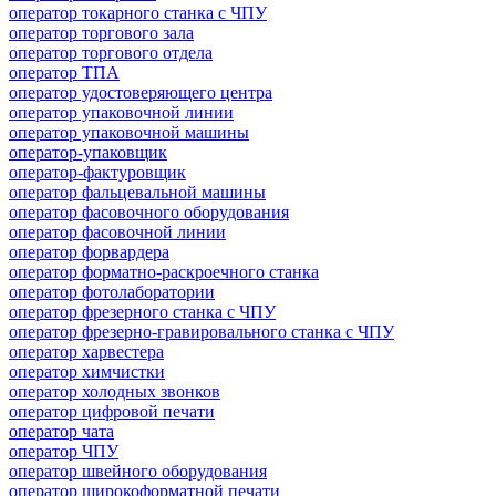
оператор токарного станка с ЧПУ
оператор торгового зала
оператор торгового отдела
оператор ТПА
оператор удостоверяющего центра
оператор упаковочной линии
оператор упаковочной машины
оператор-упаковщик
оператор-фактуровщик
оператор фальцевальной машины
оператор фасовочного оборудования
оператор фасовочной линии
оператор форвардера
оператор форматно-раскроечного станка
оператор фотолаборатории
оператор фрезерного станка с ЧПУ
оператор фрезерно-гравировального станка с ЧПУ
оператор харвестера
оператор химчистки
оператор холодных звонков
оператор цифровой печати
оператор чата
оператор ЧПУ
оператор швейного оборудования
оператор широкоформатной печати