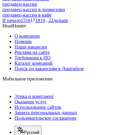
продавец-кассир
продавец-кассир в зоомагазин
продавец-кассир в кафе
В начало
15
16
17
18
19
...
22
дальше
HeadHunter
О компании
Помощь
Наши вакансии
Реклама на сайте
Требования к ПО
Каталог компаний
Поиск по вакансиям в Даштабаде
Мобильное приложение
Этика и комплаенс
Оказание услуг
Использование сайтов
Защита персональных данных
Пользовательское соглашение
Русский