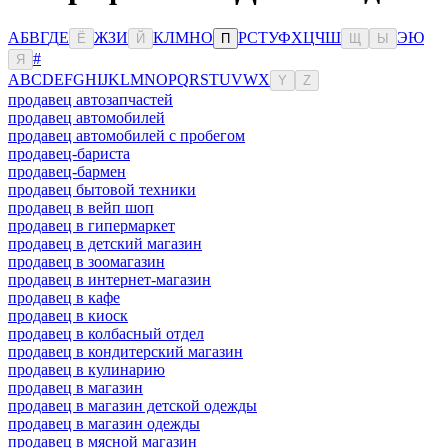
А
Б
В
Г
Д
Е
Ж
З
И
К
Л
М
Н
О
Р
С
Т
У
Ф
Х
Ц
Ч
Ш
Э
Ю
Ё
Й
П
Щ
Ы
#
Я
A
B
C
D
E
F
G
H
I
J
K
L
M
N
O
P
Q
R
S
T
U
V
W
X
Y
Z
продавец автозапчастей
продавец автомобилей
продавец автомобилей с пробегом
продавец-бариста
продавец-бармен
продавец бытовой техники
продавец в вейп шоп
продавец в гипермаркет
продавец в детский магазин
продавец в зоомагазин
продавец в интернет-магазин
продавец в кафе
продавец в киоск
продавец в колбасный отдел
продавец в кондитерский магазин
продавец в кулинарию
продавец в магазин
продавец в магазин детской одежды
продавец в магазин одежды
продавец в мясной магазин