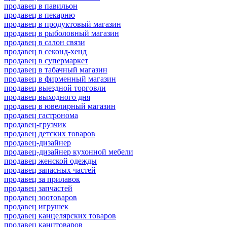
продавец в павильон
продавец в пекарню
продавец в продуктовый магазин
продавец в рыболовный магазин
продавец в салон связи
продавец в секонд-хенд
продавец в супермаркет
продавец в табачный магазин
продавец в фирменный магазин
продавец выездной торговли
продавец выходного дня
продавец в ювелирный магазин
продавец гастронома
продавец-грузчик
продавец детских товаров
продавец-дизайнер
продавец-дизайнер кухонной мебели
продавец женской одежды
продавец запасных частей
продавец за прилавок
продавец запчастей
продавец зоотоваров
продавец игрушек
продавец канцелярских товаров
продавец канцтоваров