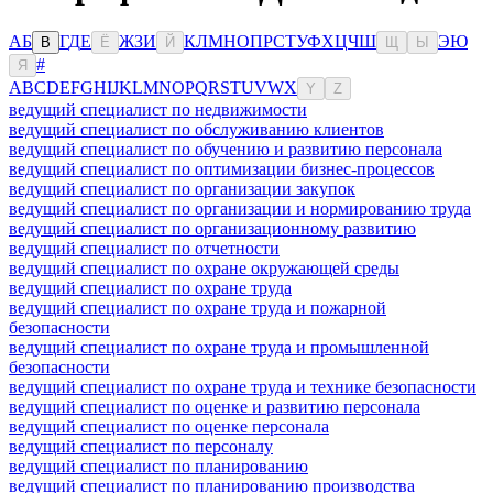
А
Б
Г
Д
Е
Ж
З
И
К
Л
М
Н
О
П
Р
С
Т
У
Ф
Х
Ц
Ч
Ш
Э
Ю
В
Ё
Й
Щ
Ы
#
Я
A
B
C
D
E
F
G
H
I
J
K
L
M
N
O
P
Q
R
S
T
U
V
W
X
Y
Z
ведущий специалист по недвижимости
ведущий специалист по обслуживанию клиентов
ведущий специалист по обучению и развитию персонала
ведущий специалист по оптимизации бизнес-процессов
ведущий специалист по организации закупок
ведущий специалист по организации и нормированию труда
ведущий специалист по организационному развитию
ведущий специалист по отчетности
ведущий специалист по охране окружающей среды
ведущий специалист по охране труда
ведущий специалист по охране труда и пожарной
безопасности
ведущий специалист по охране труда и промышленной
безопасности
ведущий специалист по охране труда и технике безопасности
ведущий специалист по оценке и развитию персонала
ведущий специалист по оценке персонала
ведущий специалист по персоналу
ведущий специалист по планированию
ведущий специалист по планированию производства