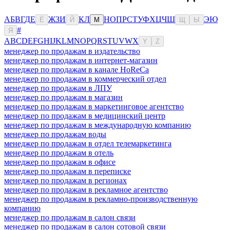
А
Б
В
Г
Д
Е
Ж
З
И
К
Л
Н
О
П
Р
С
Т
У
Ф
Х
Ц
Ч
Ш
Э
Ю
Ё
Й
М
Щ
Ы
#
Я
A
B
C
D
E
F
G
H
I
J
K
L
M
N
O
P
Q
R
S
T
U
V
W
X
Y
Z
менеджер по продажам в издательство
менеджер по продажам в интернет-магазин
менеджер по продажам в канале HoReCa
менеджер по продажам в коммерческий отдел
менеджер по продажам в ЛПУ
менеджер по продажам в магазин
менеджер по продажам в маркетинговое агентство
менеджер по продажам в медицинский центр
менеджер по продажам в международную компанию
менеджер по продажам воды
менеджер по продажам в отдел телемаркетинга
менеджер по продажам в отель
менеджер по продажам в офисе
менеджер по продажам в переписке
менеджер по продажам в регионах
менеджер по продажам в рекламное агентство
менеджер по продажам в рекламно-производственную
компанию
менеджер по продажам в салон связи
менеджер по продажам в салон сотовой связи