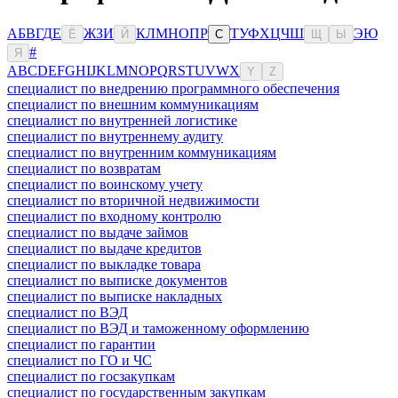
А
Б
В
Г
Д
Е
Ж
З
И
К
Л
М
Н
О
П
Р
Т
У
Ф
Х
Ц
Ч
Ш
Э
Ю
Ё
Й
С
Щ
Ы
#
Я
A
B
C
D
E
F
G
H
I
J
K
L
M
N
O
P
Q
R
S
T
U
V
W
X
Y
Z
специалист по внедрению программного обеспечения
специалист по внешним коммуникациям
специалист по внутренней логистике
специалист по внутреннему аудиту
специалист по внутренним коммуникациям
специалист по возвратам
специалист по воинскому учету
специалист по вторичной недвижимости
специалист по входному контролю
специалист по выдаче займов
специалист по выдаче кредитов
специалист по выкладке товара
специалист по выписке документов
специалист по выписке накладных
специалист по ВЭД
специалист по ВЭД и таможенному оформлению
специалист по гарантии
специалист по ГО и ЧС
специалист по госзакупкам
специалист по государственным закупкам