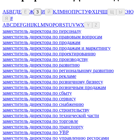
А
Б
В
Г
Д
Е
Ж
И
К
Л
М
Н
О
П
Р
С
Т
У
Ф
Х
Ц
Ч
Ш
Э
Ю
Ё
З
Й
Щ
Ы
#
Я
A
B
C
D
E
F
G
H
I
J
K
L
M
N
O
P
Q
R
S
T
U
V
W
X
Y
Z
заместитель директора по персоналу
заместитель директора по правовым вопросам
заместитель директора по продажам
заместитель директора по продажам и маркетингу
заместитель директора по проектированию
заместитель директора по производству
заместитель директора по развитию
заместитель директора по региональному развитию
заместитель директора по рекламе
заместитель директора по розничному бизнесу
заместитель директора по розничным продажам
заместитель директора по сбыту
заместитель директора по сервису
заместитель директора по снабжению
заместитель директора по строительству
заместитель директора по технической части
заместитель директора по торговле
заместитель директора по транспорту
заместитель директора по УВР
заместитель директора по управлению ресурсами